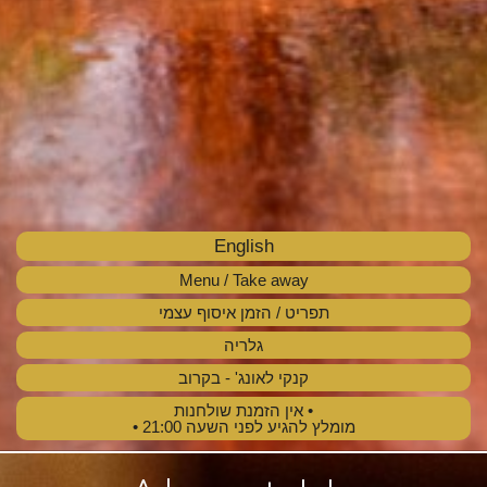
English
Menu / Take away
תפריט / הזמן איסוף עצמי
גלריה
קנקי לאונג' - בקרוב
• אין הזמנת שולחנות
מומלץ להגיע לפני השעה 21:00 •